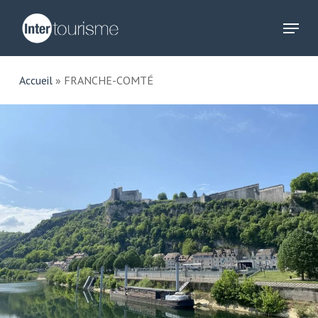
Skip
Menu
to
main
content
Accueil
»
FRANCHE-COMTÉ