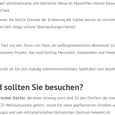
 auf unterhaltsame und lehrreiche Weise im MuséoParc Alésia! Besu
tfand.
en, die letzte Episode der Eroberung der Gallier besser zu versteh
on hält einige schöne Überraschungen bereit!
, fast vor den Toren von Paris, ein außergewöhnliches Abenteuer s
erliches Projekt, das rund fünfzig Menschen, Handwerker und Handwe
estalt an. Ein sich ständig weiterentwickelndes Spektakel zum Anse
 sollten Sie besuchen?
rischer Dörfer
, die einen Umweg wert sind. Zu den Dörfern, die man
CO-Weltkulturerbe gehört, sowie für seine gepflasterten Straßen u
ospiz und sein mittelalterliches historisches Zentrum bekannt ist.