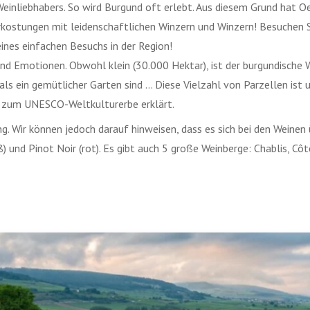
s Weinliebhabers. So wird Burgund oft erlebt. Aus diesem Grund hat 
rkostungen mit leidenschaftlichen Winzern und Winzern! Besuchen 
nes einfachen Besuchs in der Region!
nd Emotionen. Obwohl klein (30.000 Hektar), ist der burgundische W
als ein gemütlicher Garten sind … Diese Vielzahl von Parzellen ist
5 zum UNESCO-Weltkulturerbe erklärt.
g. Wir können jedoch darauf hinweisen, dass es sich bei den Weine
 und Pinot Noir (rot). Es gibt auch 5 große Weinberge: Chablis, Cô