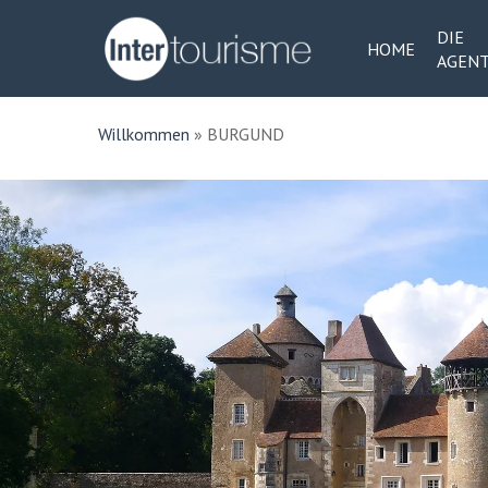
Skip
DIE
to
HOME
AGEN
main
content
Willkommen
»
BURGUND