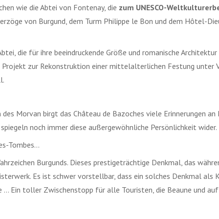
chen wie die Abtei von Fontenay, die
zum UNESCO-Weltkulturerb
 Herzöge von Burgund, dem Turm Philippe le Bon und dem Hôtel-Die
btei, die für ihre beeindruckende Größe und romanische Architektur b
s Projekt zur Rekonstruktion einer mittelalterlichen Festung unter
l.
n des Morvan birgt das Château de Bazoches viele Erinnerungen an M
 spiegeln noch immer diese außergewöhnliche Persönlichkeit wider.
é-les-Tombes…
Wahrzeichen Burgunds. Dieses prestigeträchtige Denkmal, das währe
eisterwerk. Es ist schwer vorstellbar, dass ein solches Denkmal al
 … Ein toller Zwischenstopp für alle Touristen, die Beaune und au