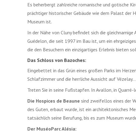
Es beherbergt zahlreiche romanische und gotische Kir
prächtiger historischer Gebäude wie dem Palast der
Museum ist.
In der Nähe von Cluny befindet sich die gleichnamige A
Guédelon, die seit 1997 im Bau ist, um ein ehrgeizige
die den Besuchern ein einzigartiges Erlebnis bieten sol
Das Schloss von Bazoches:
Eingebettet in das Grün eines großen Parks im Herze
Schlafzimmer und die herrliche Aussicht auf Vézelay…
Treten Sie in seine Fußstapfen. In Avallon, in Quarr
Die Hospices de Beaune
sind zweifellos eines der 
des Guten, erbaut wurde, ist ein architektonisches M
tatsächlich seine Berufung, bis es zum Museum wurde
Der MuséoParc Alésia: