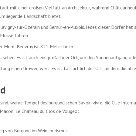
tadt mit einer großen Vielfalt an Architektur, während Châteauneuf-
 umliegende Landschaft bietet.
 Flavigny-sur-Ozerain und Semur-en-Auxois. Jedes dieser Dörfer hat
 Flüsse führen.
er Mont-Beuvray ist 821 Meter hoch.
 sehen. Es ist auch ein großartiger Ort, um den Sonnenaufgang o
utung einen Umweg wert. Es ist tatsächlich der Ort, an dem die alt
nd
nd, wahre Tempel des burgundischen Savoir-vivre: die Cité Interna
 Mâcon, Le Château du Clos de Vougeot
ung von Burgund im Weintourismus