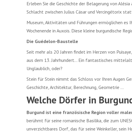
Erleben Sie die Geschichte der Belagerung von Alésia
Schlacht zwischen Julius Cäsar und Vercingétorix stat
Museum, Aktivitäten und Führungen ermöglichen es Ihn
Wochenende in Auxois. Diese kleine burgundische Regi
Die Guédelon-Baustelle
Seit mehr als 20 Jahren findet im Herzen von Puisaye
aus dem 13. Jahrhundert… Ein fantastisches mittelalt
Unglaublich, oder?
Stein für Stein nimmt das Schloss vor Ihren Augen G
Geschichte, Architektur, Berechnung, Geometrie …
Welche Dörfer in Burgund
Burgund ist eine französische Region voller male
berühmt für seine romanische Basilika, die zum UNES
unverzichtbares Dorf, das für seine Weinkeller, sein H