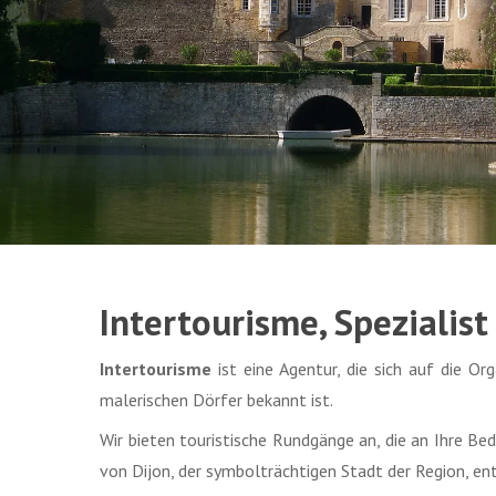
Intertourisme, Spezialis
Intertourisme
ist eine Agentur, die sich auf die Or
malerischen Dörfer bekannt ist.
Wir bieten touristische Rundgänge an, die an Ihre Be
von Dijon, der symbolträchtigen Stadt der Region, e